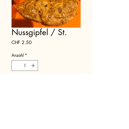
Nussgipfel / St.
Preis
CHF 2.50
Anzahl
*
In den Warenkorb
buremaert-sissach@bluewin.ch