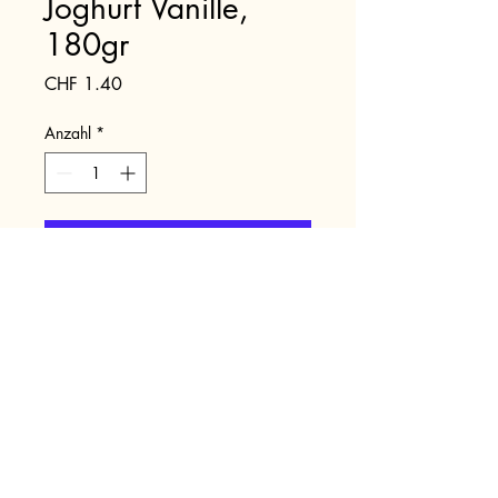
Joghurt Vanille,
180gr
Preis
CHF 1.40
Anzahl
*
In den Warenkorb
buremaert-sissach@bluewin.ch
© 2025 by buremärt
Datenschutz