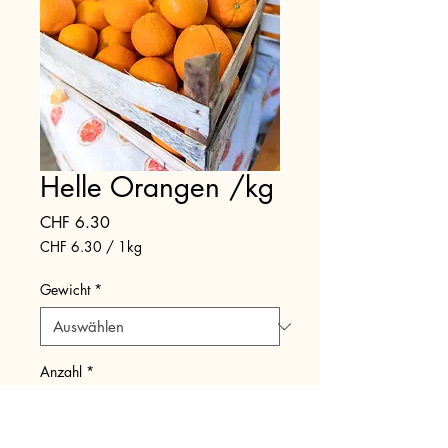
Helle Orangen /kg
Preis
CHF 6.30
CHF 6.30
/
1kg
CHF 6.30
pro
Gewicht
*
1
Kilogramm
Anzahl
*